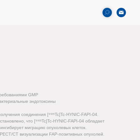
 требованиями GMP
бактериальные эндотоксины
олучения соединения [⁹⁹ᵐTc]Tc-HYNIC-FAPI-04.
 установлено, что [⁹⁹ᵐTc]Tc-HYNIC-FAPI-04 обладает
ингибирует миграцию опухолевых клеток.
SPECT/CT визуализации FAP-позитивных опухолей.