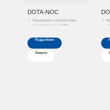
DOTA-NOC
DO
Произведён в соответствии
Пр
с требованиями GMP;
с 
Проверен на стерильность
Пр
и бактериальные
и 
Подробнее
эндотоксины
Запрос