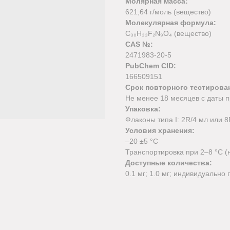
Молярная масса:
621,64 г/моль (вещество)
Молекулярная формула:
C₃₀H₃₃F₂N₉O₄ (вещество)
CAS №:
2471983-20-5
PubChem CID:
166509151
Срок повторного тестирова
Не менее 18 месяцев с даты п
Упаковка:
Флаконы типа I: 2R/4 мл или 
Условия хранения:
–20 ±5 °C
Транспортировка при 2–8 °C (
Доступные количества:
0.1 мг; 1.0 мг; индивидуально 