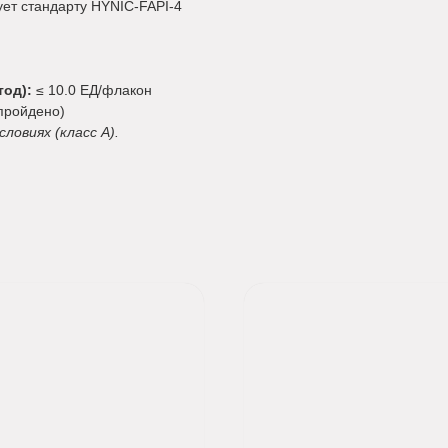
ует стандарту HYNIC-FAPI-4
од):
≤ 10.0 ЕД/флакон
пройдено)
ловиях (класс A).