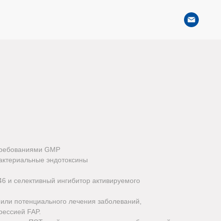
 требованиями GMP
бактериальные эндотоксины
6 и селективный ингибитор активируемого
 или потенциального лечения заболеваний,
ессией FAP.