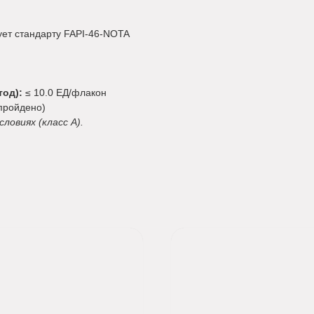
ует стандарту FAPI-46-NOTA
од):
≤ 10.0 ЕД/флакон
пройдено)
ловиях (класс A).