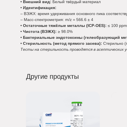
•
Внешний вид:
Белый твёрдый материал
•
Идентификация:
– ВЭЖХ: время удерживания основного пика соответств
– Масс-спектрометрия: m/z = 566.6 ± 4
•
Остаточные тяжёлые металлы (ICP-OES):
≤ 100 ppm
•
Чистота (ВЭЖХ):
≥ 98.0%
•
Бактериальные эндотоксины (гелеобразующий мет
•
Стерильность (метод прямого засева):
Стерильно (
Тесты на стерильность проводятся в асептических ус
Другие продукты