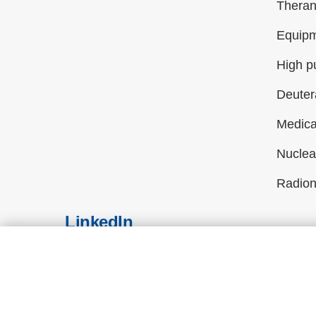
Theran
Equip
High p
Deuter
Medica
Nuclea
Radion
LinkedIn
All rights
Website created by Eroshyn&Melnikov