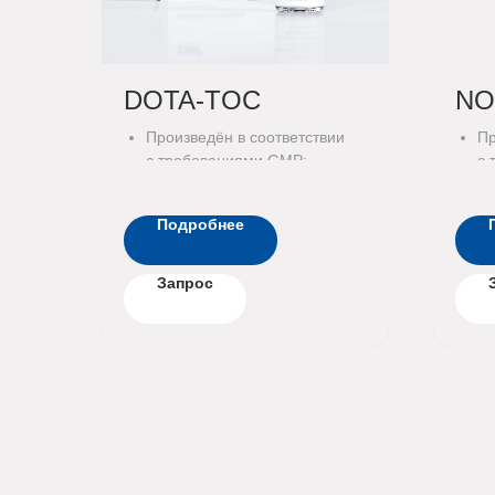
DOTA-TOC
NO
Произведён в соответствии
Пр
с требованиями GMP;
с 
Проверен на стерильность
Пр
и бактериальные эндотоксин
и 
Подробнее
эн
Запрос