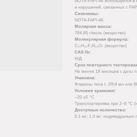
NOTA-FAPI-46 используется в
и нарушений, связанных с FAP
Синонимы:
NOTA-FAPI-46
Молярная масса:
784,85 г/моль (вещество)
Молекулярная формула:
C₃₇H₅₀F₂N₁₀O₇ (вещество)
CAS №:
Н/Д
Срок повторного тестирова
Не менее 18 месяцев с даты п
Упаковка:
Флаконы типа I: 2R/4 мл или 
Условия хранения:
–20 ±5 °C
Транспортировка при 2–8 °C (
Доступные количества:
0.1 мг; 1.0 мг; индивидуально 