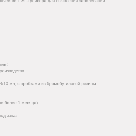
 качестве ПЭТ-трейсера для выявления заболеваний
.
ния:
роизводства
8R/10 мл, с пробками из бромобутиловой резины
не более 1 месяца)
под заказ