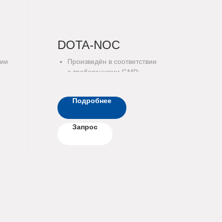
DOTA-NOC
вии
Произведён в соответствии
с требованиями GMP;
ть
Проверен на стерильность
и бактериальные
Подробнее
эндотоксины
Запрос