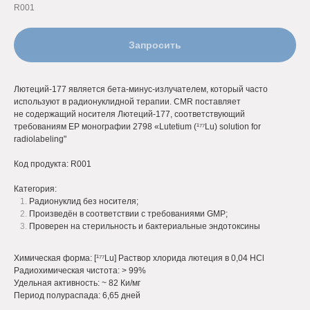
R001
Запросить
Лютеций-177 является бета-минус-излучателем, который часто
используют в радионуклидной терапии. CMR поставляет
не содержащий носителя Лютеций-177, соответствующий
требованиям EP монографии 2798 «Lutetium (
¹⁷⁷
Lu) solution for
radiolabeling"
Код продукта: R001
Категория:
Радионуклид без носителя;
Произведён в соответствии с требованиями GMP;
Проверен на стерильность и бактериальные эндотоксины
Химическая форма: [
¹⁷⁷
Lu] Раствор хлорида лютеция в 0,04 HCl
Радиохимическая чистота: > 99%
Удельная активность: ~ 82 Ки/мг
Период полураспада: 6,65 дней