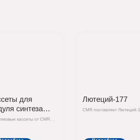
ссеты для
Лютеций-177
дуля синтеза
CMR поставляет Лютеций-
tis DB
без носителя, соответству
тиковые кассеты от CMR
требованиям EP монографи
остью совместимы с…