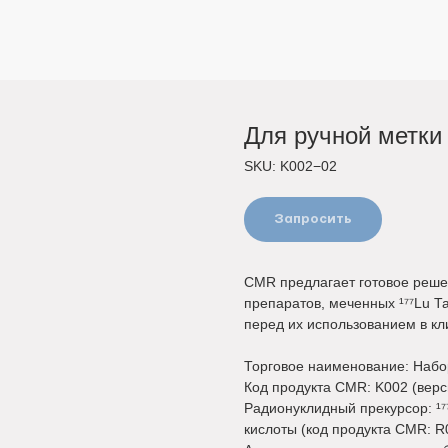
Для ручной метки
SKU:
K002−02
Запросить
CMR предлагает готовое реше
препаратов, меченных
¹⁷⁷
Lu Т
перед их использованием в кл
Торговое наименование: Набо
Код продукта CMR:
K002 (верс
Радионуклидный прекурсор:
¹⁷
кислоты (код продукта CMR: R