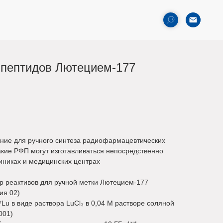
 пептидов Лютецием-177
ние для ручного синтеза радиофармацевтических
акие РФП могут изготавливаться непосредственно
иниках и медицинских центрах
р реактивов для ручной метки Лютецием-177
ия 02)
⁷
Lu в виде раствора LuCl₃ в 0,04 М растворе соляной
001)