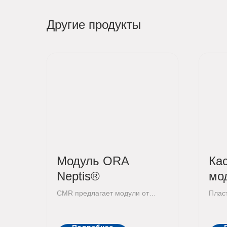
Другие продукты
Модуль ORA
Ка
Neptis®
мо
Nep
CMR предлагает модули от
Плас
наших партнеров ORA...
полн