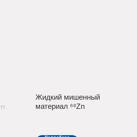
Жидкий мишенный
материал ⁶⁸Zn
177
ющий
и...