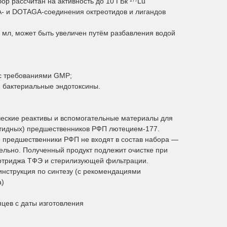
бор рассчитан на активность до 10 ГБк
¹⁷⁷
Lu
- и DOTAGA-соединения октреотидов и лигандов
2 мл, может быть увеличен путём разбавления водой
 с требованиями GMP;
и бактериальные эндотоксины.
еские реактивы и вспомогательные материалы для
птидных) предшественников РФП лютецием-177.
 предшественники РФП не входят в состав набора —
ельно. Полученный продукт подлежит очистке при
ртриджа ТФЭ и стерилизующей фильтрации.
инструкция по синтезу (с рекомендациями
а)
яцев с даты изготовления