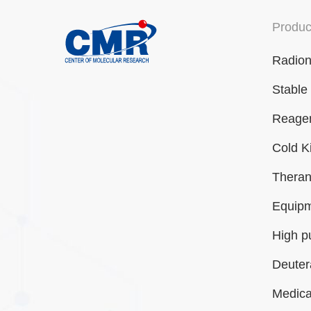
Produc
Radion
Stable
Reagen
Cold K
Theran
Equip
High p
Deuter
Medica